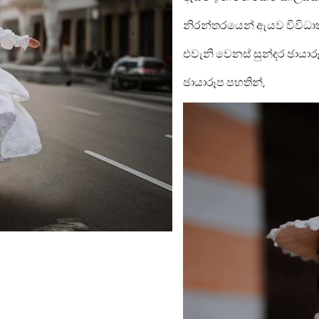
නිරන්තරයෙන් ඇයව විවිධාක
එවැනි වෙනස් සුන්දර ඡායාර
ඡායාරූප පහතින්,