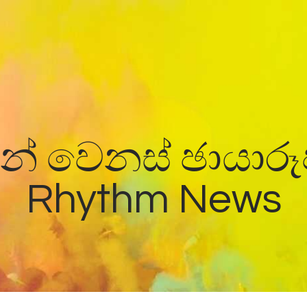
Home
News
න් වෙනස් ඡායාර
Rhythm News