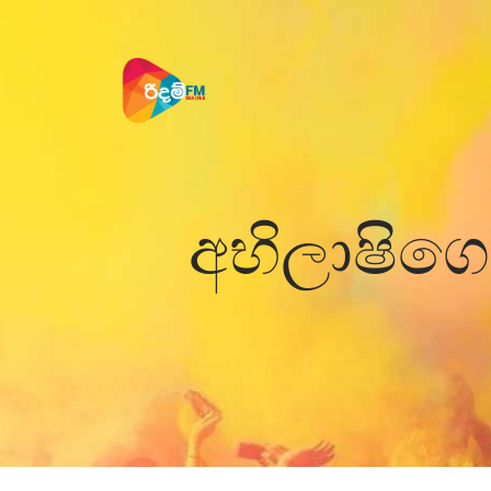
අභිලාෂිගෙ