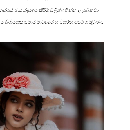
ාරයේ ඡායාරූපගත කිරීම් වලින් දකින්න ලැබෙනවා.
ූප කිහිපයක් සමාජ මාධ්‍යයේ සැරිසරන අපට හමුවුණා.