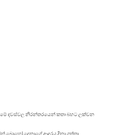
නේ මේ දවස්වල නිරන්තරයෙන් කතා බහට ලක්වන
න් බොහෝ දෙනාගේ ආදරය දිනා ගත්තා.