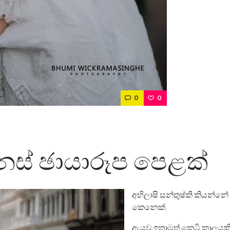
0
0
නස් ඡායාරූප පෙළක්
අභිලාෂි සන්තුෂ්කි කියන්
කෙනෙක්.
ඇයව ඉතාමත් කෙටි කාලයකි