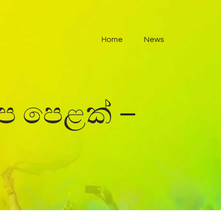
Home
News
ූප පෙළක් –