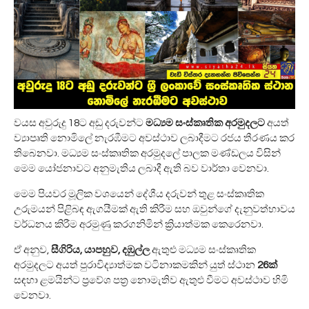
වයස අවුරුදු 18ට අඩු දරුවන්ට
මධ්‍යම සංස්කෘතික අරමුදලට
අයත්
ව්‍යාපෘති නොමිලේ නැරඹීමට අවස්ථාව ලබාදීමට රජය තීරණය කර
තිබෙනවා. මධ්‍යම සංස්කෘතික අරමුදලේ පාලක මණ්ඩලය විසින්
මෙම යෝජනාවට අනුමැතිය ලබාදී ඇති බව වාර්තා වෙනවා.
මෙම පියවර මූලික වශයෙන් දේශීය දරුවන් තුළ සංස්කෘතික
උරුමයන් පිළිබඳ ඇගයීමක් ඇති කිරීම සහ ඔවුන්ගේ දැනුවත්භාවය
වර්ධනය කිරීම අරමුණු කරගනිමින් ක්‍රියාත්මක කෙරෙනවා.
ඒ අනුව,
සීගිරිය, යාපහුව, දඹුල්ල
ඇතුළු මධ්‍යම සංස්කෘතික
අරමුදලට අයත් පුරාවිද්‍යාත්මක වටිනාකමකින් යුත් ස්ථාන
26ක්
සඳහා ළමයින්ට ප්‍රවේශ පත්‍ර නොමැතිව ඇතුළු වීමට අවස්ථාව හිමි
වෙනවා.