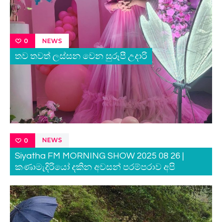
NEWS
0
තව තවත් ලස්සන වෙන සුරූපී උදාරි
NEWS
0
Siyatha FM MORNING SHOW 2025 08 26 |
කණාමැදිරියෝ දකින අවසන් පරම්පරාව අපි