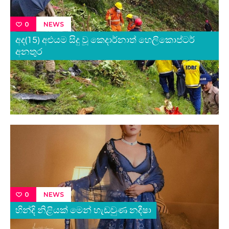
NEWS
0
අද(15) අළුයම සිදු වූ කෙදාර්නාත් හෙලිකොප්ටර්
අනතුර
NEWS
0
හින්දි නිළියක් මෙන් හැඩවුණ නදීෂා