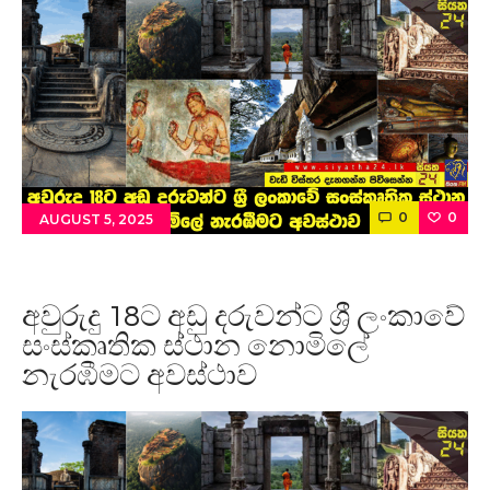
0
0
AUGUST 5, 2025
අවුරුදු 18ට අඩු දරුවන්ට ශ්‍රී ලංකාවේ
සංස්කෘතික ස්ථාන නොමිලේ
නැරඹීමට අවස්ථාව