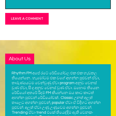
About Us
Rhythm FM අපේ රටේ රේඩියෝවල එක එක හැඩතල
තියෙන්නෙ.. හැමෝටම එක වගේ අහන්න පුළුවන් ඒවා,
තාරුණ්‍යයටම වෙන්වුණු ඒවා program අනුව වෙනස්
වුණ ඒවා, සිංදු අනුව වෙනස් වුණ ඒවා. ඔහොම තියෙන
රේඩියෝ අතරේ රිදම් FM කියන්නෙ ඔය කාට කාටත්
අහන්න පුළුවන් රේඩියෝවක්.. Classic උනත් අලුත්
තාලෙට අහන්න පුළුවන්, popular ඒවා ඒ විදිහට අහන්න
පුළුවන්. අලුත් ඒවා උණු උණුවෙම අහන්න පුළුවන්.
Trending ඒවා trend එකේ තියෙද්දිම ඇති වෙනකං