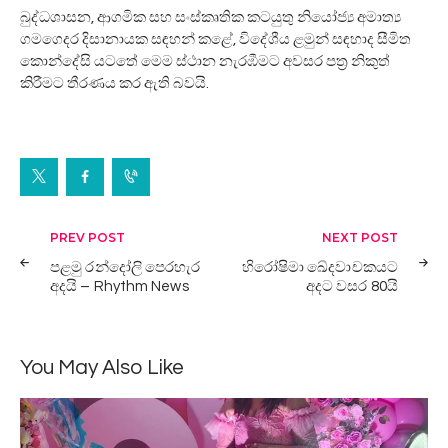
බුද්ධශාසන, ආගමික සහ සංස්කෘතික කටයුතු නියෝජ්‍ය අමාත්‍ය
ගමගෙදර දිසානායක සඳහන් කළේ, විදේශීය ළමුන් සඳහාද සීමිත
කොන්දේසි යටතේ මෙම ස්ථාන නැරඹීමට අවසර පත්‍ර නිකුත්
කිරීමට තීරණය කර ඇති බවයි.
Post
PREV POST
NEXT POST
navigation
පළමු රන්දෝලි පෙරහැර
හිරෝෂිමා ඛේදවාචකයට
අදයි – Rhythm News
අදට වසර 80යි
You May Also Like