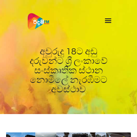
Home
News
අවුරුදු 18ට අඩු
දරුවන්ට ශ්‍රී ලංකාවේ
සංස්කෘතික ස්ථාන
නොමිලේ නැරඹීමට
අවස්ථාව