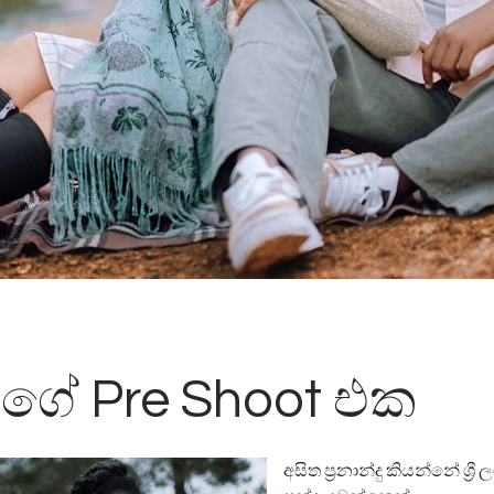
ගේ Pre Shoot එක
අසිත ප්‍රනාන්දු කියන්නේ ශ්‍