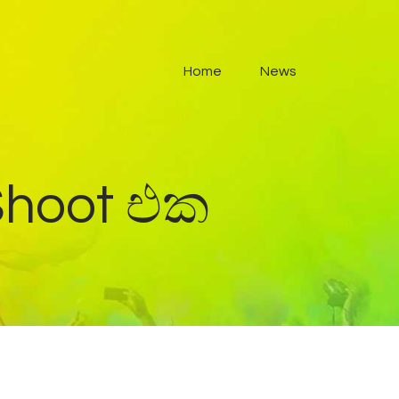
Home
News
Shoot එක