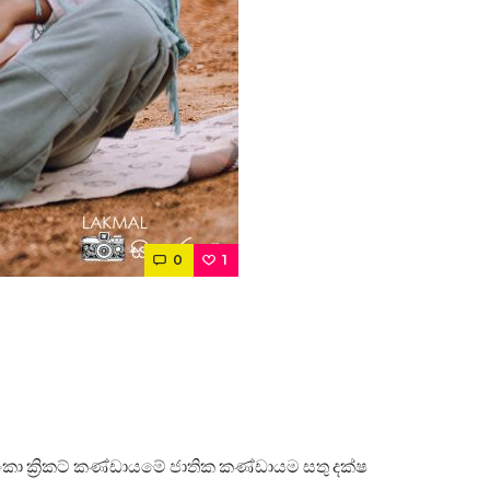
0
1
රී ලංකා ක්‍රිකට් කණ්ඩායමේ ජාතික කණ්ඩායම සතු දක්ෂ