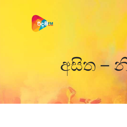
අසිත – 