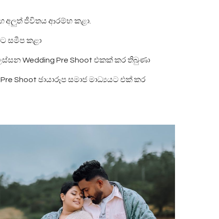
ඟ අලුත් ජීවිතය ආරම්භ කළා.
බට සමීප කළා
ස්සන Wedding Pre Shoot එකක් කර තිබුණා
re Shoot ඡායාරූප සමාජ මාධ්‍යයට එක් කර