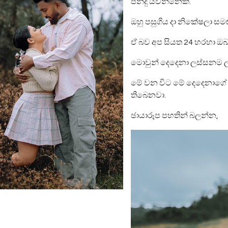
පන්දු යවන්නෙක්.
ඔහු පසුගිය දා නිකේෂලා සම
ඒ බව අප සියත 24 හරහා ඔ
මොවුන් දෙදෙනා ලස්සනම ල
මේ වන විට මේ දෙදෙනාගේ P
තිබෙනවා.
ඡායාරූප පහතින් බලන්න,