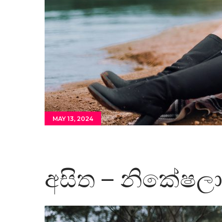
MAY 13, 2024
අසිත – නිකේෂලා