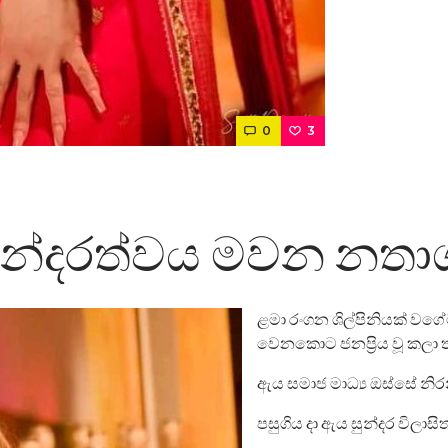
0
3
ුන්දරත්වය මවන නතා
ළමා රංගන ශිල්පිනියක් වගේ
වෙනකොට ජනප්‍රිය වූ කලා 
ඇය සමාජ මාධ්‍ය ඔස්සේ න
පසුගිය දා ඇය සුන්දර විලාසි