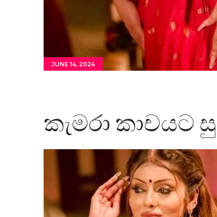
JUNE 14, 2024
කැමරා කාචයට ස