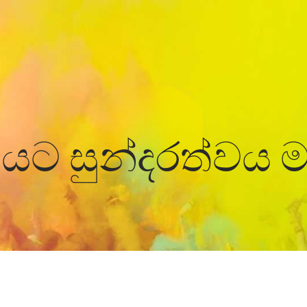
Home
News
යට සුන්දරත්වය