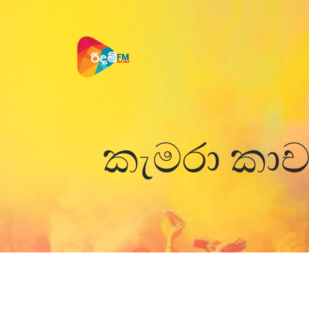
කැමරා කාච