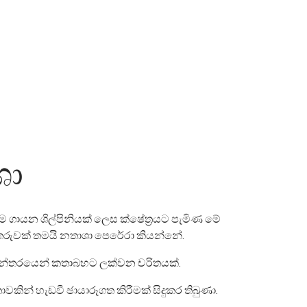
ශා
ම ගායන ශිල්පිනියක් ලෙස ක්ෂේත්‍රයට පැමිණ මේ
තරුවක් තමයි නතාශා පෙරේරා කියන්නේ.
ිරන්තරයෙන් කතාබහට ලක්වන චරිතයක්.
තාවකින් හැඩවී ඡායාරූගත කිරීමක් සිදුකර තිබුණා.