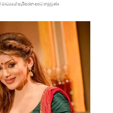
ජ මාධ්‍යයේ සැරිසරන අපට හමුවුණා.