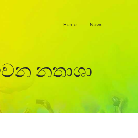
Home
News
 මවන නතාශා