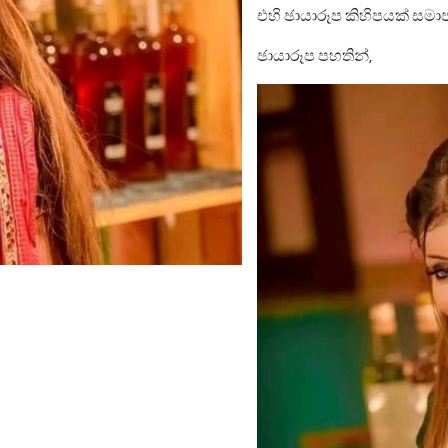
එහි ඡායාරූප කිහිපයක් සමා
ඡායාරූප පහතින්,