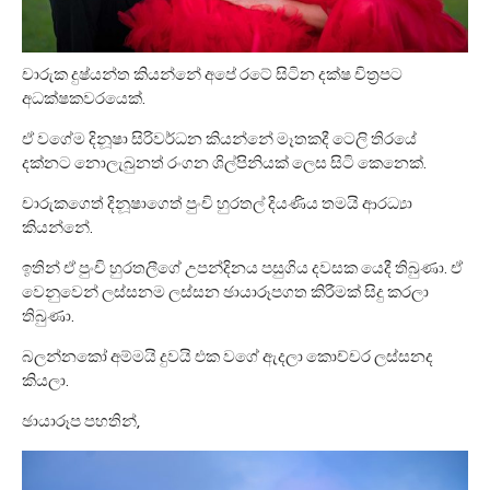
චාරුක දුෂ්යන්ත කියන්නේ අපේ රටේ සිටින දක්ෂ චිත්‍රපට
අධක්ෂකවරයෙක්.
ඒ වගේම දිනූෂා සිරිවර්ධන කියන්නේ මෑතකදී ටෙලි තිරයේ
දක්නට නොලැබුනත් රංගන ශිල්පිනියක් ලෙස සිටි කෙනෙක්.
චාරුකගෙත් දිනූෂාගෙත් පුංචි හුරතල් දියණිය තමයි ආරධ්‍යා
කියන්නේ.
ඉතින් ඒ පුංචි හුරතලීගේ උපන්දිනය පසුගිය දවසක යෙදී තිබුණා. ඒ
වෙනුවෙන් ලස්සනම ලස්සන ඡායාරූපගත කිරීමක් සිදු කරලා
තිබුණා.
බලන්නකෝ අම්මයි දුවයි එක වගේ ඇදලා කොච්චර ලස්සනද
කියලා.
ඡායාරූප පහතින්,