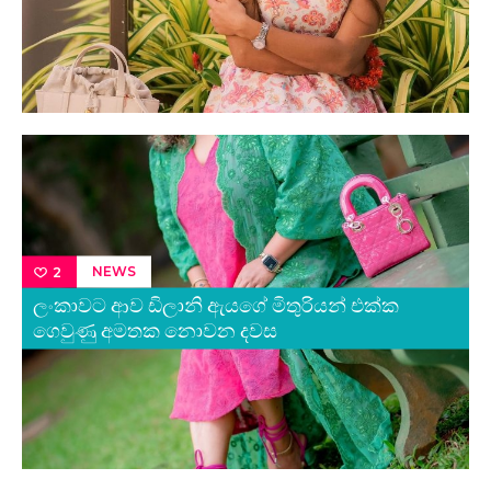
NEWS
2
ලංකාවට ආව ඩිලානි ඇයගේ මිතුරියන් එක්ක
ගෙවුණු අමතක නොවන දවස