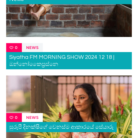
NEWS
0
Siyatha FM MORNING SHOW 2024 12 18 |
ඔන්නෝකෛප්‍රස්නෙ
NEWS
0
සුරූපී දිනක්ෂිගේ වෙනස්ම ආකාරයේ සේයාරූ