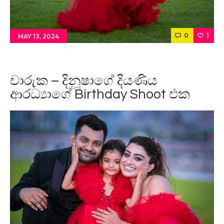
0
1
MAY 13, 2024
චාරුක – දිනූෂාගේ දියණිය
ආරධ්‍යාගේ Birthday Shoot එක