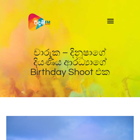
Home
News
චාරුක – දිනූෂාගේ
දියණිය ආරධ්‍යාගේ
Birthday Shoot එක