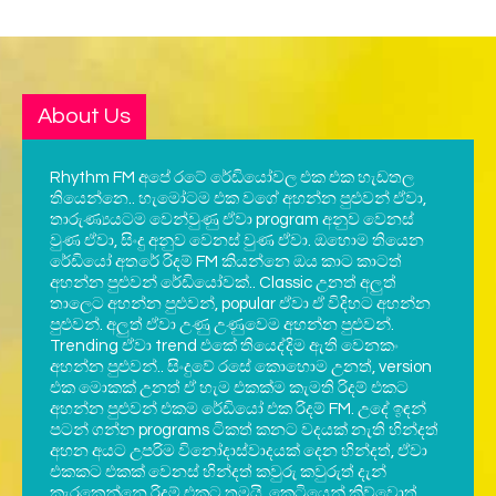
About Us
Rhythm FM අපේ රටේ රේඩියෝවල එක එක හැඩතල
තියෙන්නෙ.. හැමෝටම එක වගේ අහන්න පුළුවන් ඒවා,
තාරුණ්‍යයටම වෙන්වුණු ඒවා program අනුව වෙනස්
වුණ ඒවා, සිංදු අනුව වෙනස් වුණ ඒවා. ඔහොම තියෙන
රේඩියෝ අතරේ රිදම් FM කියන්නෙ ඔය කාට කාටත්
අහන්න පුළුවන් රේඩියෝවක්.. Classic උනත් අලුත්
තාලෙට අහන්න පුළුවන්, popular ඒවා ඒ විදිහට අහන්න
පුළුවන්. අලුත් ඒවා උණු උණුවෙම අහන්න පුළුවන්.
Trending ඒවා trend එකේ තියෙද්දිම ඇති වෙනකං
අහන්න පුළුවන්.. සිංදුවේ රසේ කොහොම උනත්, version
එක මොකක් උනත් ඒ හැම එකක්ම කැමති රිදම් එකට
අහන්න පුළුවන් එකම රේඩියෝ එක රිදම් FM. උදේ ඉඳන්
පටන් ගන්න programs ටිකත් කනට වදයක් නැති හින්දත්
අහන අයට උපරිම විනෝදාස්වාදයක් දෙන හින්දත්, ඒවා
එකකට එකක් වෙනස් හින්දත් කවුරු කවුරුත් දැන්
කැරකෙන්නෙ රිදම් එකට තමයි..කෙටියෙන් කිව්වොත්