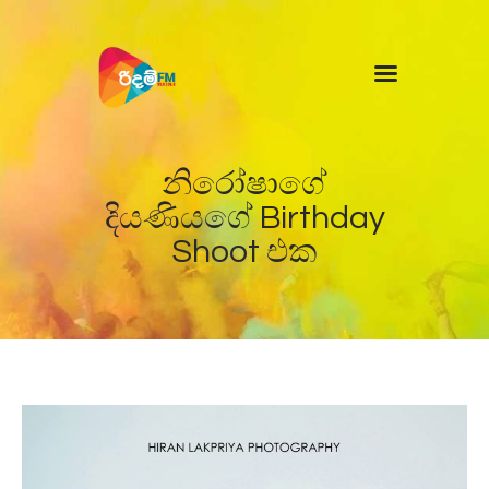
Home
News
නිරෝෂාගේ
දියණියගේ Birthday
Shoot එක