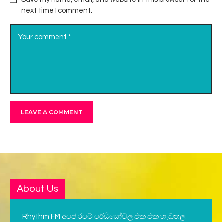
next time I comment.
About Us
Rhythm FM අපේ රටේ රේඩියෝවල එක එක හැඩතල