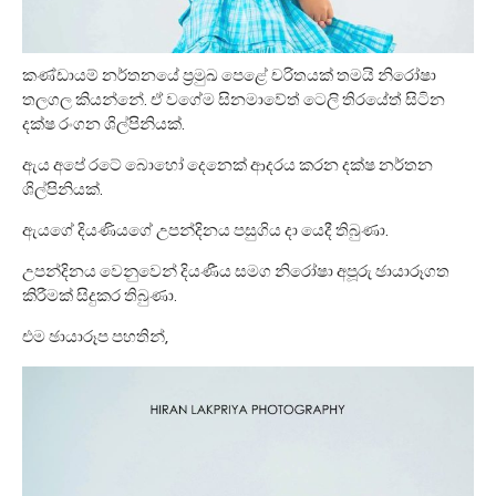
කණ්ඩායම් නර්තනයේ ප්‍රමුඛ පෙළේ චරිතයක් තමයි නිරෝෂා
තලගල කියන්නේ. ඒ වගේම සිනමාවේත් ටෙලි තිරයේත් සිටින
දක්ෂ රංගන ශිල්පිනියක්.
ඇය අපේ රටේ බොහෝ දෙනෙක් ආදරය කරන දක්ෂ නර්තන
ශිල්පිනියක්.
ඇයගේ දියණියගේ උපන්දිනය පසුගිය දා යෙදී තිබුණා.
උපන්දිනය වෙනුවෙන් දියණීය සමග නිරෝෂා අපූරු ඡායාරූගත
කිරීමක් සිදුකර තිබුණා.
එම ඡායාරූප පහතින්,