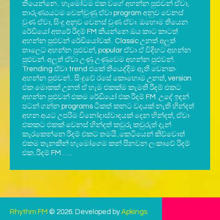
තියෙන්නෙ.. හැමෝටම එක වගේ අහන්න පුළුවන් ඒවා,
තාරුණ්‍යයටම වෙන්වුණු ඒවා program අනුව වෙනස්
වුණ ඒවා, සිංදු අනුව වෙනස් වුණ ඒවා. ඔහොම තියෙන
රේඩියෝ අතරේ රිදම් FM කියන්නෙ ඔය කාට කාටත්
අහන්න පුළුවන් රේඩියෝවක්.. Classic උනත් අලුත්
තාලෙට අහන්න පුළුවන්, popular ඒවා ඒ විදිහට අහන්න
පුළුවන්. අලුත් ඒවා උණු උණුවෙම අහන්න පුළුවන්.
Trending ඒවා trend එකේ තියෙද්දිම ඇති වෙනකං
අහන්න පුළුවන්.. සිංදුවේ රසේ කොහොම උනත්, version
එක මොකක් උනත් ඒ හැම එකක්ම කැමති රිදම් එකට
අහන්න පුළුවන් එකම රේඩියෝ එක රිදම් FM. උදේ ඉඳන්
පටන් ගන්න programs ටිකත් කනට වදයක් නැති හින්දත්
අහන අයට උපරිම විනෝදාස්වාදයක් දෙන හින්දත්, ඒවා
එකකට එකක් වෙනස් හින්දත් කවුරු කවුරුත් දැන්
කැරකෙන්නෙ රිදම් එකට තමයි..කෙටියෙන් කිව්වොත්
එකම තැනකින් හැමෝගෙම කන් පිනවන ලංකාවේ රිදම්
එක..රිදම් FM …..
Rhythm FM
© 2026. Developed by
Apkings