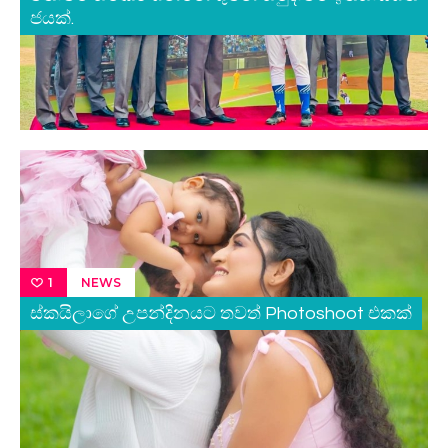
ජයක්.
NEWS
1
ස්කයිලාගේ උපන්දිනයට තවත් Photoshoot එකක්