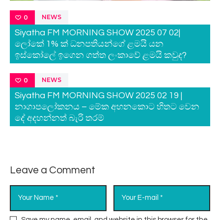
NEWS
0
Siyatha FM MORNING SHOW 2025 07 02|
ලෝකේ 1% ක් ධනපතියන්ගේ ළමයි යන
ඉස්කෝලේ ඉගෙන ගත්ත ලංකාවේ ළමයි කවුද?
NEWS
0
Siyatha FM MORNING SHOW 2025 02 19 |
නාගාපලෝකනය – මේක අහනකොට හිතට වෙන
දේ අදහන්නත් බැරි තරම්
Leave a Comment
Save my name, email, and website in this browser for the