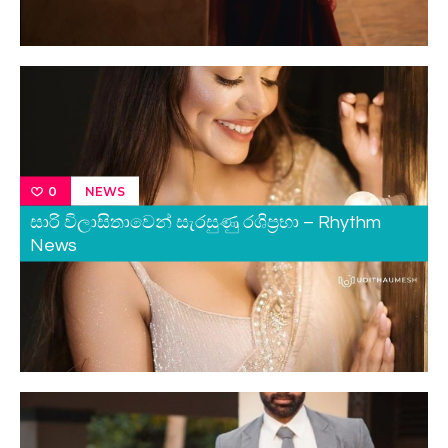
NEWS
0
සාරි විලාසිතාවෙන් සැරසුණු රශිප්‍රභා – Rhythm
News