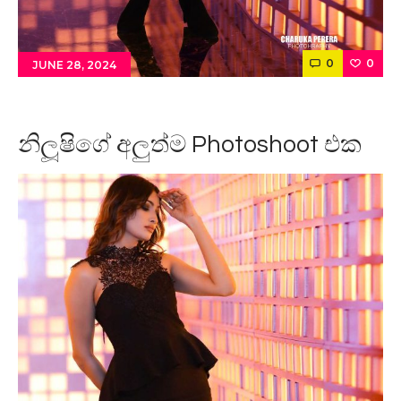
0
0
JUNE 28, 2024
නිලූෂිගේ අලුත්ම Photoshoot එක