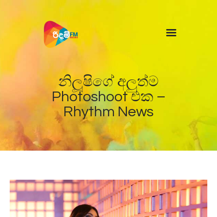
Home
News
නිලූෂිගේ අලුත්ම
Photoshoot එක –
Rhythm News