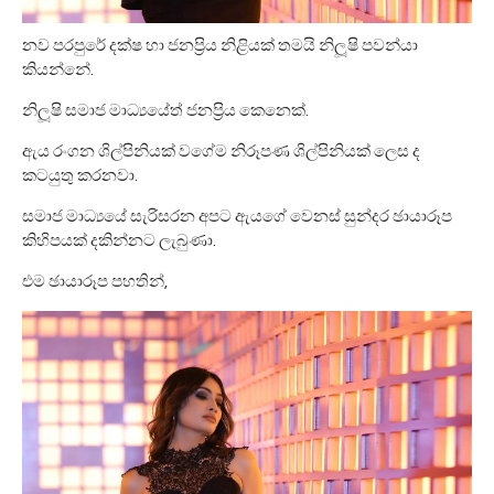
නව පරපුරේ දක්ෂ හා ජනප්‍රිය නිළියක් තමයි නිලූෂි පවන්යා
කියන්නේ.
නිලූෂි සමාජ මාධ්‍යයේත් ජනප්‍රිය කෙනෙක්.
ඇය රංගන ශිල්පිනියක් වගේම නිරූපණ ශිල්පිනියක් ලෙස ද
කටයුතු කරනවා.
සමාජ මාධ්‍යයේ සැරිසරන අපට ඇයගේ වෙනස් සුන්දර ඡායාරූප
කිහිපයක් දකින්නට ලැබුණා.
එම ඡායාරූප පහතින්,