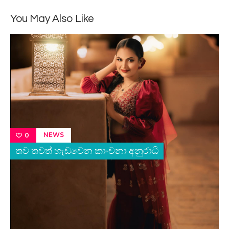
You May Also Like
NEWS
0
තව තවත් හැඩවෙන කාංචනා අනුරාධි