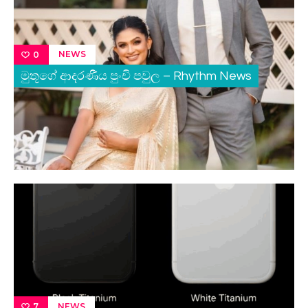
NEWS
0
මුතූගේ ආදරණීය පුංචි පවුල – Rhythm News
NEWS
7