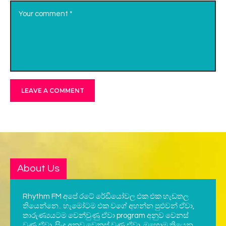
About Us
Rhythm FM අපේ රටේ රේඩියෝවල එක එක හැඩතල
තියෙන්නෙ.. හැමෝටම එක වගේ අහන්න පුළුවන් ඒවා,
තාරුණ්‍යයටම වෙන්වුණු ඒවා program අනුව වෙනස්
වුණ ඒවා, සිංදු අනුව වෙනස් වුණ ඒවා. ඔහොම තියෙන