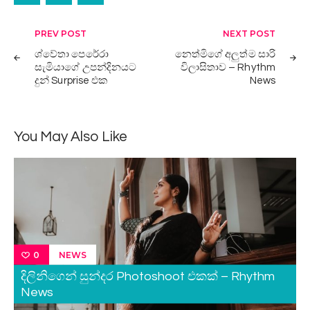
Post
PREV POST
NEXT POST
navigation
ශ්වේතා පෙරේරා
නෙත්මිගේ අලුත්ම සාරි
සැමියාගේ උපන්දිනයට
විලාසිතාව – Rhythm
දුන් Surprise එක
News
You May Also Like
NEWS
0
දිලිනිගෙන් සුන්දර Photoshoot එකක් – Rhythm
News