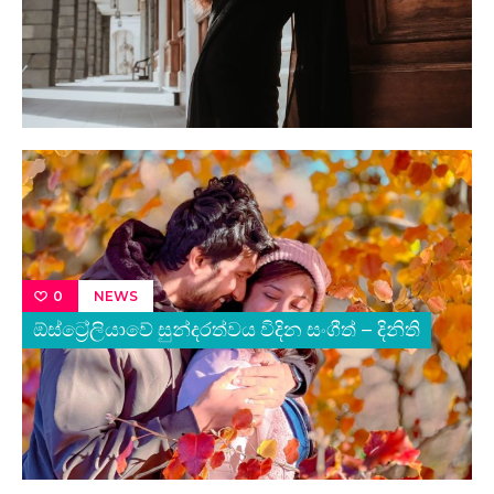
NEWS
0
ඕස්ට්‍රේලියාවේ සුන්දරත්වය විදින සංගීත් – දිනිති