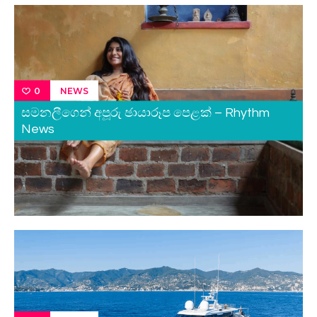
NEWS
0
සමනලීගෙන් අපූරු ඡායාරූප පෙළක් – Rhythm
News