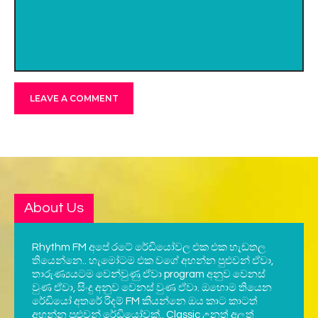
About Us
Rhythm FM අපේ රටේ රේඩියෝවල එක එක හැඩතල
තියෙන්නෙ.. හැමෝටම එක වගේ අහන්න පුළුවන් ඒවා,
තාරුණ්‍යයටම වෙන්වුණු ඒවා program අනුව වෙනස්
වුණ ඒවා, සිංදු අනුව වෙනස් වුණ ඒවා. ඔහොම තියෙන
රේඩියෝ අතරේ රිදම් FM කියන්නෙ ඔය කාට කාටත්
අහන්න පුළුවන් රේඩියෝවක්.. Classic උනත් අලුත්