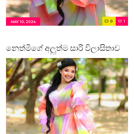
0
1
MAY 10, 2024
නෙත්මිගේ අලුත්ම සාරි විලාසිතාව