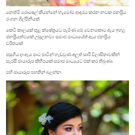
නෙත්මි රොෂෙල් කියන්නේ හැමෝම ආදරය කරන නවක ජනප්‍රිය
රංගන ශිල්පිනියක්.
කෙටි කාලයක් තුළ ක්ෂේත්‍රයට පැමිණ මේ වෙනකොට ඇය ඉහළ
ජනප්‍රියත්වයක් උසුලනවා. සමාජ මාධ්‍යයේත් ඇය ජනප්‍රිය
චරිතයක්.
පසුගිය දා ඇය පාට පාටින් හැඩවුණ අලුත් සාරි විලාසිතාවකින්
සැරසී ඡායාරූප කිහිපයක් සමාජ මාධ්‍යයට එක් කර තිබුණා.
එහි ඡායාරූප පහතින් බලන්න.