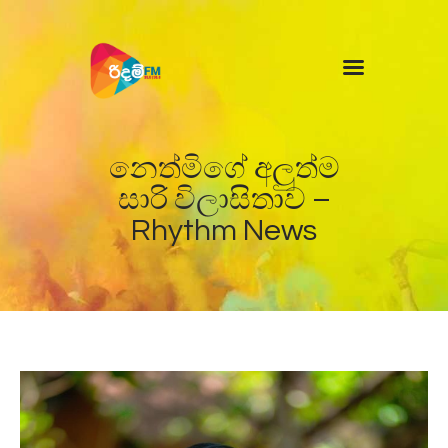
Home
News
නෙත්මිගේ අලුත්ම
සාරි විලාසිතාව –
Rhythm News