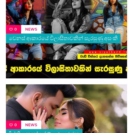
NEWS
0
වෙනස් ආකාරයේ විලාසිතාවකින් සැරසුණු අසංකි
NEWS
0