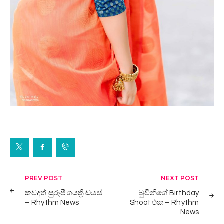
Post
PREV POST
NEXT POST
navigation
කවදත් සුරූපී ගයත්‍රි ඩයස්
බුවිනිගේ Birthday
– Rhythm News
Shoot එක – Rhythm
News