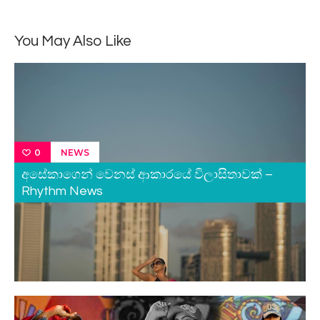
You May Also Like
NEWS
0
අසේකාගෙන් වෙනස් ආකාරයේ විලාසිතාවක් –
Rhythm News