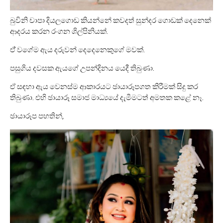
බුවිනි චාපා දියලගොඩ කියන්නේ කවදත් සුන්දර ගොඩක් දෙනෙක්
ආදරය කරන රංගන ශිල්පිනියක්.
ඒ් වගේම ඇය දරුවන් දෙදෙනෙකුගේ මවක්.
පසුගිය දවසක ඇයගේ උපන්දිනය යෙදී තිබුණා.
ඒ සඳහා ඇය වෙනස්ම ආකාරයට ඡායාරූපගත කිරීමක් සිදු කර
තිබුණා. එහි ඡායාරූ සමාජ මාධ්‍යයේ දැමීමටත් අමතක කළේ නෑ.
ඡායාරූප පහතින්,