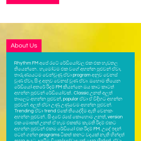
About Us
Rhythm FM අපේ රටේ රේඩියෝවල එක එක හැඩතල
තියෙන්නෙ.. හැමෝටම එක වගේ අහන්න පුළුවන් ඒවා,
තාරුණ්‍යයටම වෙන්වුණු ඒවා program අනුව වෙනස්
වුණ ඒවා, සිංදු අනුව වෙනස් වුණ ඒවා. ඔහොම තියෙන
රේඩියෝ අතරේ රිදම් FM කියන්නෙ ඔය කාට කාටත්
අහන්න පුළුවන් රේඩියෝවක්.. Classic උනත් අලුත්
තාලෙට අහන්න පුළුවන්, popular ඒවා ඒ විදිහට අහන්න
පුළුවන්. අලුත් ඒවා උණු උණුවෙම අහන්න පුළුවන්.
Trending ඒවා trend එකේ තියෙද්දිම ඇති වෙනකං
අහන්න පුළුවන්.. සිංදුවේ රසේ කොහොම උනත්, version
එක මොකක් උනත් ඒ හැම එකක්ම කැමති රිදම් එකට
අහන්න පුළුවන් එකම රේඩියෝ එක රිදම් FM. උදේ ඉඳන්
පටන් ගන්න programs ටිකත් කනට වදයක් නැති හින්දත්
අහන අයට උපරිම විනෝදාස්වාදයක් දෙන හින්දත්, ඒවා