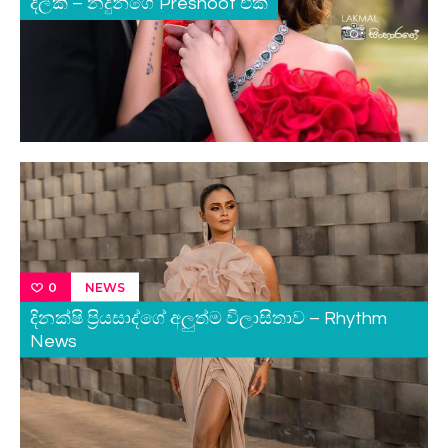
දිල්කි – නදුන්ගේ Preshoot එක
NEWS
0
දිනක්ෂි ප්‍රියසාද්ගේ අලුත්ම විලාසිතාව – Rhythm
News