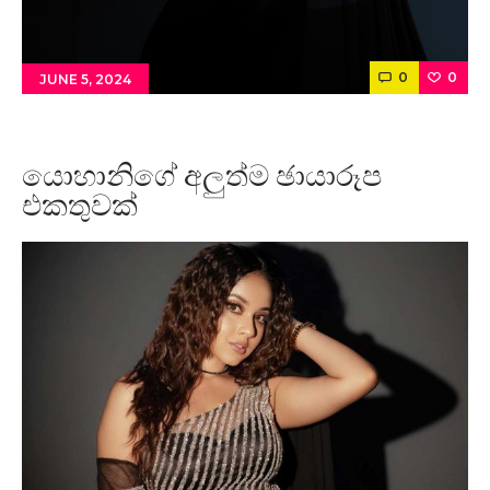
0
0
JUNE 5, 2024
යොහානිගේ අලුත්ම ඡායාරූප
එකතුවක්