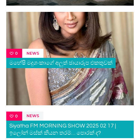
NEWS
0
මහේෂි මදුශංකාගේ අලුත් ඡායාරූප එකතුවක්
NEWS
0
Siyatha FM MORNING SHOW 2025 02 17 |
ඉලෝන් මස්ක් කියන තරම්… පොරක් ද?