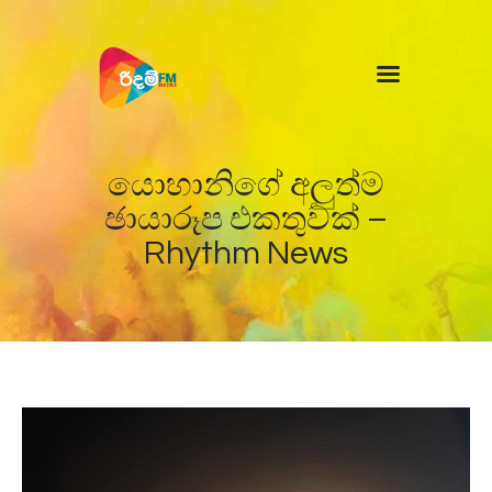
Home
News
යොහානිගේ අලුත්ම
ඡායාරූප එකතුවක් –
Rhythm News