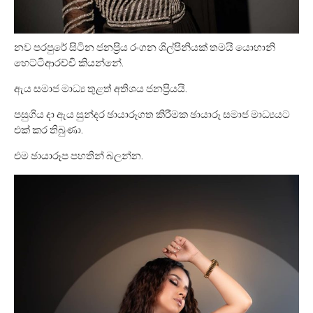
නව පරපුරේ සිටින ජනප්‍රිය රංගන ශිල්පිනියක් තමයි යොහානි
හෙට්ටිආරච්චි කියන්නේ.
ඇය සමාජ මාධ්‍ය තුළත් අතිශය ජනප්‍රියයි.
පසුගිය දා ඇය සුන්දර ඡායාරූගත කිරීමක ඡායාරූ සමාජ මාධ්‍යයට
එක් කර තිබුණා.
එම ඡායාරූප පහතින් බලන්න.