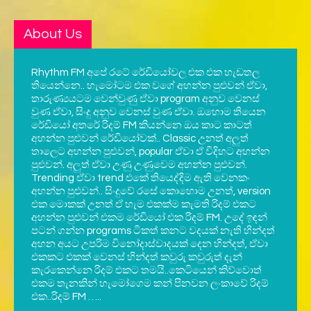
About Us
Rhythm FM අපේ රටේ රේඩියෝවල එක එක හැඩතල
තියෙන්නෙ.. හැමෝටම එක වගේ අහන්න පුළුවන් ඒවා,
තාරුණ්‍යයටම වෙන්වුණු ඒවා program අනුව වෙනස්
වුණ ඒවා, සිංදු අනුව වෙනස් වුණ ඒවා. ඔහොම තියෙන
රේඩියෝ අතරේ රිදම් FM කියන්නෙ ඔය කාට කාටත්
අහන්න පුළුවන් රේඩියෝවක්.. Classic උනත් අලුත්
තාලෙට අහන්න පුළුවන්, popular ඒවා ඒ විදිහට අහන්න
පුළුවන්. අලුත් ඒවා උණු උණුවෙම අහන්න පුළුවන්.
Trending ඒවා trend එකේ තියෙද්දිම ඇති වෙනකං
අහන්න පුළුවන්.. සිංදුවේ රසේ කොහොම උනත්, version
එක මොකක් උනත් ඒ හැම එකක්ම කැමති රිදම් එකට
අහන්න පුළුවන් එකම රේඩියෝ එක රිදම් FM. උදේ ඉඳන්
පටන් ගන්න programs ටිකත් කනට වදයක් නැති හින්දත්
අහන අයට උපරිම විනෝදාස්වාදයක් දෙන හින්දත්, ඒවා
එකකට එකක් වෙනස් හින්දත් කවුරු කවුරුත් දැන්
කැරකෙන්නෙ රිදම් එකට තමයි..කෙටියෙන් කිව්වොත්
එකම තැනකින් හැමෝගෙම කන් පිනවන ලංකාවේ රිදම්
එක..රිදම් FM …..