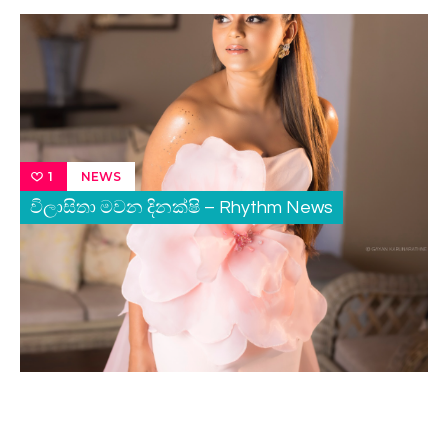
NEWS
1
විලාසිතා මවන දිනක්ෂි – Rhythm News