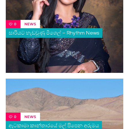
NEWS
0
සාරියට හැඩවුණු මිශෙල් – Rhythm News
NEWS
0
ඇටකාමා කාන්තාරයේ මල් පිපෙන අරුමය