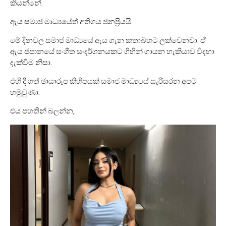
කියන්නේ.
ඇය සමාජ මාධ්‍යයේත් අතිශය ජනප්‍රියයි.
මේ දිනවල සමාජ මාධ්‍යයේ ඇය ගැන කතාබහට ලක්වෙනවා. ඒ
ඇය ජපානයේ සංගීත සංදර්ශනයකට ගිහින් ගායන හැකියාව විදහා
දැක්වීම නිසා.
එහි දී ගත් ඡායාරූප කිහිපයක් සමාජ මාධ්‍යයේ සැරිසරන අපට
හමුවුණා.
එය පහතින් බලන්න,