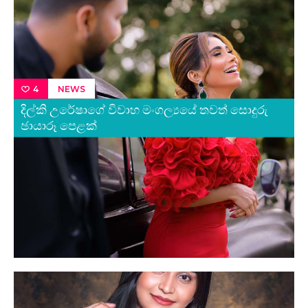
NEWS
4
දිල්කි උරේෂාගේ විවාහ මංගල්‍යයේ තවත් සොදුරු
ඡායාරූ පෙළක්