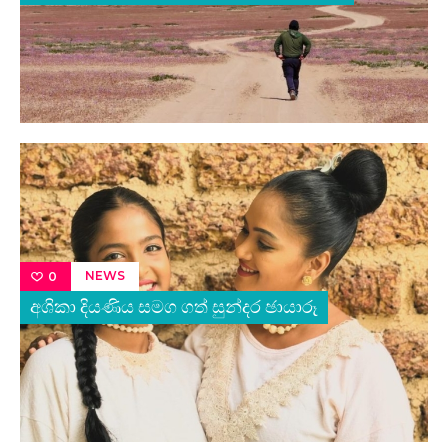
NEWS
0
අශිකා දියණිය සමග ගත් සුන්දර ඡායාරූ