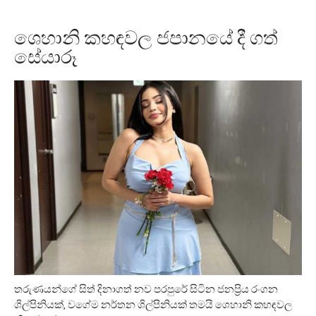
ශෙහානි කහඳවල ජපානයේ දී ගත්
සේයාරූ
තරුණයන්ගේ සිත් දිනාගත් නව පරපුරේ සිටින ජනප්‍රිය රංගන
ශිල්පිනියක්, වගේම නර්තන ශිල්පිනියක් තමයි ශෙහානි කහඳවල