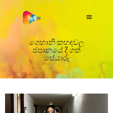
Home
News
ශෙහානි කහඳවල
ජපානයේ දී ගත්
සේයාරූ