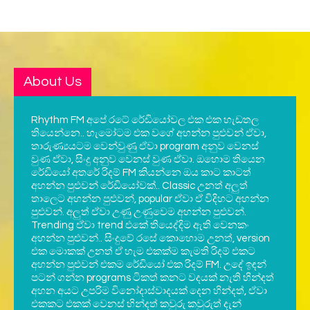
About Us
Rhythm FM අපේ රටේ රේඩියෝවල එක එක හැඩතල
තියෙන්නෙ.. හැමෝටම එක වගේ අහන්න පුළුවන් ඒවා,
තාරුණ්‍යයටම වෙන්වුණු ඒවා program අනුව වෙනස්
වුණ ඒවා, සිංදු අනුව වෙනස් වුණ ඒවා. ඔහොම තියෙන
රේඩියෝ අතරේ රිදම් FM කියන්නෙ ඔය කාට කාටත්
අහන්න පුළුවන් රේඩියෝවක්.. Classic උනත් අලුත්
තාලෙට අහන්න පුළුවන්, popular ඒවා ඒ විදිහට අහන්න
පුළුවන්. අලුත් ඒවා උණු උණුවෙම අහන්න පුළුවන්.
Trending ඒවා trend එකේ තියෙද්දිම ඇති වෙනකං
අහන්න පුළුවන්.. සිංදුවේ රසේ කොහොම උනත්, version
එක මොකක් උනත් ඒ හැම එකක්ම කැමති රිදම් එකට
අහන්න පුළුවන් එකම රේඩියෝ එක රිදම් FM. උදේ ඉඳන්
පටන් ගන්න programs ටිකත් කනට වදයක් නැති හින්දත්
අහන අයට උපරිම විනෝදාස්වාදයක් දෙන හින්දත්, ඒවා
එකකට එකක් වෙනස් හින්දත් කවුරු කවුරුත් දැන්