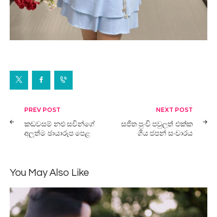
Post
PREV POST
NEXT POST
navigation
කඩවසම් නළු සචින්ගේ
සජිත පුංචි පවුලත් එක්ක
අලුත්ම ඡායාරූප පෙළ
ගිය ජපන් සංචාරය
You May Also Like